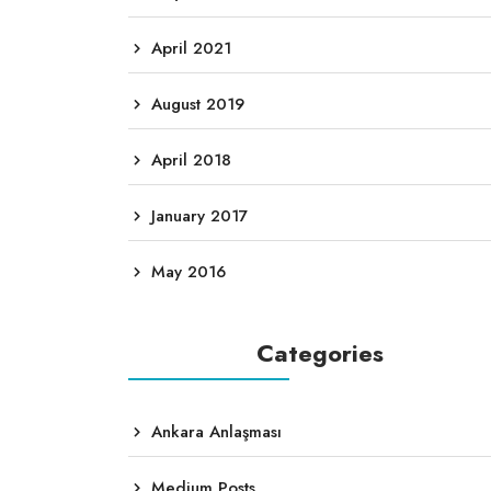
April 2021
August 2019
April 2018
January 2017
May 2016
Categories
Ankara Anlaşması
Medium Posts