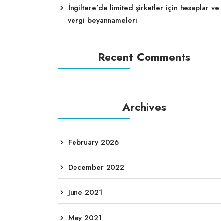
İngiltere’de limited şirketler için hesaplar ve
vergi beyannameleri
Recent Comments
Archives
February 2026
December 2022
June 2021
May 2021