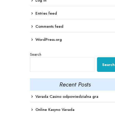
Log in
Entries feed
Comments feed
WordPress.org
Search
Search
Recent Posts
Vavada Casino odpowiedzialna gra
Online Kasyno Vavada