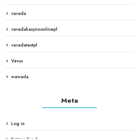
vavada
vavadakasynoonlinepl
vavadatestpl
Vavus
wawada
Meta
Log in