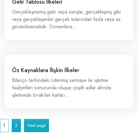
Gelir Tablosu İlkeleri
Gerçekleşmemiş gelir veya satışlar, gerçekleşmiş gibi
veya gerçekleşenler gerçek tutarından fazla veya az
gösterilmemelidir. Dönemlere…
Öz Kaynaklara İlişkin İlkeler
Bilanço tarihindeki ödenmiş sermaye ile işletme
faaliyetleri sonucunda oluşup çeşitli adlar altında
işletmede bırakılan karları…
Posts
Page
Page
1
2
Next page
pagination