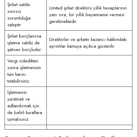
Şirket sahibi
Limited şirket direktörü yıllık hesaplarının
sınırsız
yanı sıra, bir yıllık beyanname vermesi
sorumluluğa
gerekmektedir.
sahiptir
Şirket borçlanırsa
Direktörler ve şirketin kazancı hakkındaki
işletme sahibi de
ayrıntılar kamuya açıkca gösterilir.
şahsen borçludur.
Vergi ödedikten
sonra işletmenizin
tüm karını
tutabilirsiniz.
İşletmenizi
yürütmek ve
adlandırmak için
de belirli kurallara
uymalısınız.