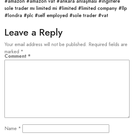
#amazon
#amazon vat
#ankara anlaşması
#ingiltere
sole trader mı limited mi
#limited
#limited company
#llp
#londra
#plc
#self employed
#sole trader
#vat
Leave a Reply
Your email address will not be published.
Required fields are
marked
*
Comment
*
Name
*