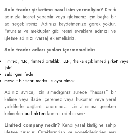
Sole trader şirketime nasıl isim vermeliyim?
Kendi
adınızla ticaret yapabilir veya işletmeniz için başka bir
ad seçebilirsiniz. Adınızı kaydetmenize gerek yoktur.
Faturalar ve mektuplar gibi resmi evraklara adınızı ve
işletme adınızı (varsa) eklemelisiniz.
Sole trader adları şunları içermemelidir:
‘limited’, ‘Ltd’, ‘limited ortaklık’, ‘LLP’, ‘halka açık limited şirket’ veya
‘plc’
saldırgan ifade
mevcut bir ticari marka ile aynı olmak
Adınız ayrıca, izin almadığınız sürece “hassas” bir
kelime veya ifade içeremez veya hükümet veya yerel
yetkililerle bağlantı öneremez. İzin alınması gereken
kelimeleri
bu linkten
kontrol edebilirsiniz.
Limited company nedir?
Kendi yasal kimliğine sahip
işletme türüdür. Ortaklarından ve yöneticilerinden ayrı