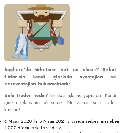
İngiltere’de şirketimin türü ne olmalı? Şirket
türlerinin kendi içlerinde avantajları ve
dezavantajları bulunmaktadır.
Sole trader nedir?
En basit işletme yapısıdır. Kendi
işinizin tek sahibi olursunuz. Ne zaman sole trader
kurulur?:
6 Nisan 2020 ile 5 Nisan 2021 arasında serbest meslekten
1.000 £’den fazla kazandınız,