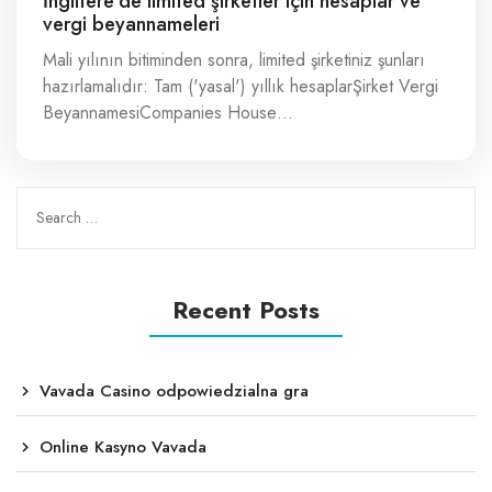
İngiltere’de limited şirketler için hesaplar ve
vergi beyannameleri
Mali yılının bitiminden sonra, limited şirketiniz şunları
hazırlamalıdır: Tam ('yasal') yıllık hesaplarŞirket Vergi
BeyannamesiCompanies House…
Recent Posts
Vavada Casino odpowiedzialna gra
Online Kasyno Vavada