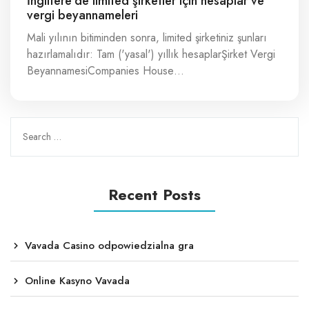
İngiltere’de limited şirketler için hesaplar ve
vergi beyannameleri
Mali yılının bitiminden sonra, limited şirketiniz şunları
hazırlamalıdır: Tam ('yasal') yıllık hesaplarŞirket Vergi
BeyannamesiCompanies House…
Recent Posts
Vavada Casino odpowiedzialna gra
Online Kasyno Vavada