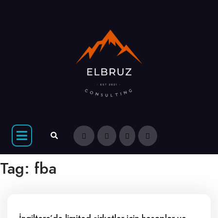
Tag:
fba